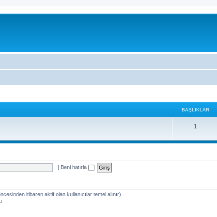
BAŞLIKLAR
1
|
Beni hatırla
öncesinden itibaren aktif olan kullanıcılar temel alınır)
u