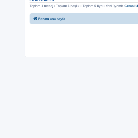
İSTATISTIKLER
Toplam
1
mesaj • Toplam
1
başlık • Toplam
5
üye • Yeni üyemiz
Cemal U
Forum ana sayfa