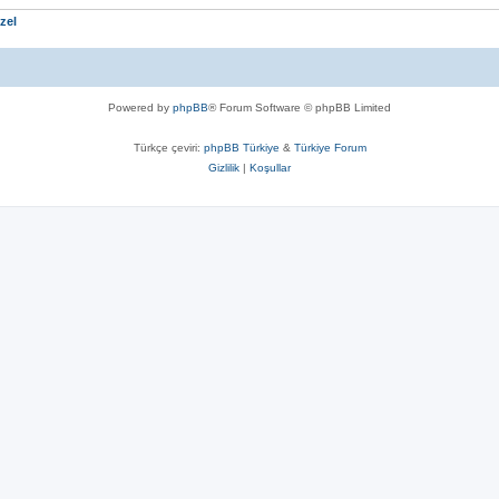
zel
Powered by
phpBB
® Forum Software © phpBB Limited
Türkçe çeviri:
phpBB Türkiye
&
Türkiye Forum
Gizlilik
|
Koşullar