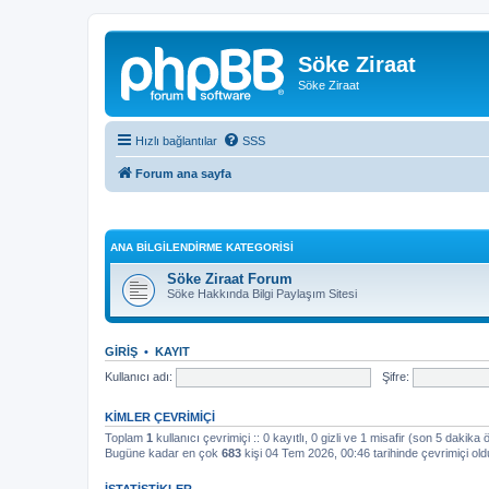
Söke Ziraat
Söke Ziraat
Hızlı bağlantılar
SSS
Forum ana sayfa
ANA BILGILENDIRME KATEGORISI
Söke Ziraat Forum
Söke Hakkında Bilgi Paylaşım Sitesi
GIRIŞ
•
KAYIT
Kullanıcı adı:
Şifre:
KIMLER ÇEVRIMIÇI
Toplam
1
kullanıcı çevrimiçi :: 0 kayıtlı, 0 gizli ve 1 misafir (son 5 dakika 
Bugüne kadar en çok
683
kişi 04 Tem 2026, 00:46 tarihinde çevrimiçi old