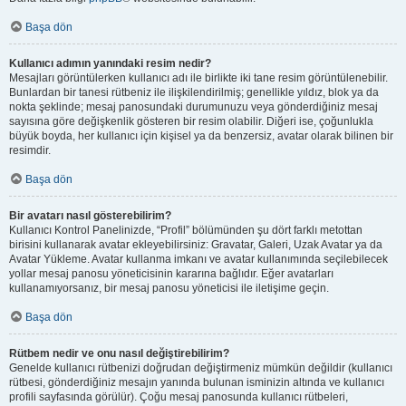
Başa dön
Kullanıcı adımın yanındaki resim nedir?
Mesajları görüntülerken kullanıcı adı ile birlikte iki tane resim görüntülenebilir.
Bunlardan bir tanesi rütbeniz ile ilişkilendirilmiş; genellikle yıldız, blok ya da
nokta şeklinde; mesaj panosundaki durumunuzu veya gönderdiğiniz mesaj
sayısına göre değişkenlik gösteren bir resim olabilir. Diğeri ise, çoğunlukla
büyük boyda, her kullanıcı için kişisel ya da benzersiz, avatar olarak bilinen bir
resimdir.
Başa dön
Bir avatarı nasıl gösterebilirim?
Kullanıcı Kontrol Panelinizde, “Profil” bölümünden şu dört farklı metottan
birisini kullanarak avatar ekleyebilirsiniz: Gravatar, Galeri, Uzak Avatar ya da
Avatar Yükleme. Avatar kullanma imkanı ve avatar kullanımında seçilebilecek
yollar mesaj panosu yöneticisinin kararına bağlıdır. Eğer avatarları
kullanamıyorsanız, bir mesaj panosu yöneticisi ile iletişime geçin.
Başa dön
Rütbem nedir ve onu nasıl değiştirebilirim?
Genelde kullanıcı rütbenizi doğrudan değiştirmeniz mümkün değildir (kullanıcı
rütbesi, gönderdiğiniz mesajın yanında bulunan isminizin altında ve kullanıcı
profili sayfasında görülür). Çoğu mesaj panosunda kullanıcı rütbeleri,