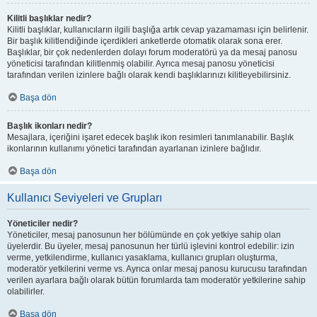
Kilitli başlıklar nedir?
Kilitli başlıklar, kullanıcıların ilgili başlığa artık cevap yazamaması için belirlenir.
Bir başlık kilitlendiğinde içerdikleri anketlerde otomatik olarak sona erer.
Başlıklar, bir çok nedenlerden dolayı forum moderatörü ya da mesaj panosu
yöneticisi tarafından kilitlenmiş olabilir. Ayrıca mesaj panosu yöneticisi
tarafından verilen izinlere bağlı olarak kendi başlıklarınızı kilitleyebilirsiniz.
Başa dön
Başlık ikonları nedir?
Mesajlara, içeriğini işaret edecek başlık ikon resimleri tanımlanabilir. Başlık
ikonlarının kullanımı yönetici tarafından ayarlanan izinlere bağlıdır.
Başa dön
Kullanıcı Seviyeleri ve Grupları
Yöneticiler nedir?
Yöneticiler, mesaj panosunun her bölümünde en çok yetkiye sahip olan
üyelerdir. Bu üyeler, mesaj panosunun her türlü işlevini kontrol edebilir: izin
verme, yetkilendirme, kullanıcı yasaklama, kullanıcı grupları oluşturma,
moderatör yetkilerini verme vs. Ayrıca onlar mesaj panosu kurucusu tarafından
verilen ayarlara bağlı olarak bütün forumlarda tam moderatör yetkilerine sahip
olabilirler.
Başa dön