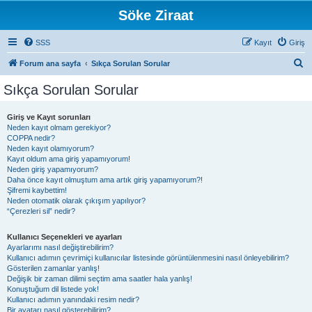
Söke Ziraat
SSS
Kayıt
Giriş
A
Forum ana sayfa
Sıkça Sorulan Sorular
r
Sıkça Sorulan Sorular
a
Giriş ve Kayıt sorunları
Neden kayıt olmam gerekiyor?
COPPA nedir?
Neden kayıt olamıyorum?
Kayıt oldum ama giriş yapamıyorum!
Neden giriş yapamıyorum?
Daha önce kayıt olmuştum ama artık giriş yapamıyorum?!
Şifremi kaybettim!
Neden otomatik olarak çıkışım yapılıyor?
“Çerezleri sil” nedir?
Kullanıcı Seçenekleri ve ayarları
Ayarlarımı nasıl değiştirebilirim?
Kullanıcı adımın çevrimiçi kullanıcılar listesinde görüntülenmesini nasıl önleyebilirim?
Gösterilen zamanlar yanlış!
Değişik bir zaman dilimi seçtim ama saatler hala yanlış!
Konuştuğum dil listede yok!
Kullanıcı adımın yanındaki resim nedir?
Bir avatarı nasıl gösterebilirim?