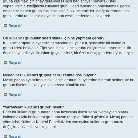
gruba katılmak için onay gerekiyorsa ilgili bağlantıya tıklayarak istek
yapabilirsiniz. İsteğinizin kullanıcı grubu lideri tarafından onaylanması gerek,
onlar size neden gruba katılmak istediğinizi sorabilirler. İsteğiniz reddedilirse
grup liderini rahatsız etmeyin; bunun çeşitli nedenleri olsa gerek.
Başa dön
Bir kullanıcı grubunun lideri olmak için ne yapmam gerek?
Kullanıcı grupları bir yönetici tarafından oluşturulur, genellikle bir kullanıcı
grubu lideri belirlenir. Eğer yeni bir kullanıcı grubu oluşturmak istiyorsanız, ilk
önce bir yöneticiyle iletişime geçmelisiniz; bir özel mesaj göndermeyi deneyin.
Başa dön
Neden bazı kullanıcı grupları farklı renkte görünüyor?
Mesaj panosu yöneticisi bir kullanıcı grubunun üyelerine bir renk belirler, ve bu
grubun üyelerinin kolayca tanınması mümkün olur.
Başa dön
“Varsayılan kullanıcı grubu” nedir?
Eğer bir kullanıcı grubundan daha fazlasının üyesi iseniz, varsayılan olarak
kullanmak için belirlenen grubunuzun rengi ve rütbesi gösterilir. Mesaj panosu
yöneticisi, Kullanıcı Kontrol Panelinizden varsayılan kullanıcı grubunuzu
değiştirmenize izin vermiş olabilir.
Başa dön