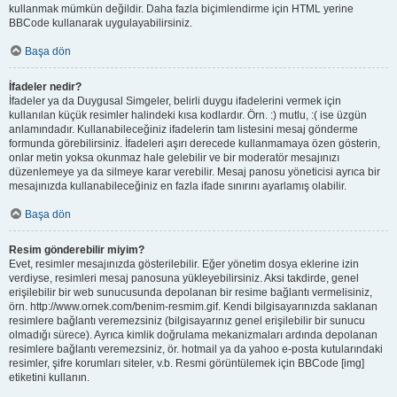
kullanmak mümkün değildir. Daha fazla biçimlendirme için HTML yerine
BBCode kullanarak uygulayabilirsiniz.
Başa dön
İfadeler nedir?
İfadeler ya da Duygusal Simgeler, belirli duygu ifadelerini vermek için
kullanılan küçük resimler halindeki kısa kodlardır. Örn. :) mutlu, :( ise üzgün
anlamındadır. Kullanabileceğiniz ifadelerin tam listesini mesaj gönderme
formunda görebilirsiniz. İfadeleri aşırı derecede kullanmamaya özen gösterin,
onlar metin yoksa okunmaz hale gelebilir ve bir moderatör mesajınızı
düzenlemeye ya da silmeye karar verebilir. Mesaj panosu yöneticisi ayrıca bir
mesajınızda kullanabileceğiniz en fazla ifade sınırını ayarlamış olabilir.
Başa dön
Resim gönderebilir miyim?
Evet, resimler mesajınızda gösterilebilir. Eğer yönetim dosya eklerine izin
verdiyse, resimleri mesaj panosuna yükleyebilirsiniz. Aksi takdirde, genel
erişilebilir bir web sunucusunda depolanan bir resime bağlantı vermelisiniz,
örn. http://www.ornek.com/benim-resmim.gif. Kendi bilgisayarınızda saklanan
resimlere bağlantı veremezsiniz (bilgisayarınız genel erişilebilir bir sunucu
olmadığı sürece). Ayrıca kimlik doğrulama mekanizmaları ardında depolanan
resimlere bağlantı veremezsiniz, ör. hotmail ya da yahoo e-posta kutularındaki
resimler, şifre korumları siteler, v.b. Resmi görüntülemek için BBCode [img]
etiketini kullanın.