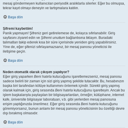
mesaj göndermeyen kullanıcıları periyodik aralıklarla silerler. Eğer bu olmuşsa,
tekrar kayıt olmayı deneyin ve tartışmalara katılın.
Başa dön
Şifremi kaybettim!
Panik yapmayın! Şifreniz geri getirelemese de, kolayca sıfırlanabilir. Giriş
sayfasını ziyaret edin ve
Şifremi unuttum
bağlantısına tıklayın. Buradaki
talimatları takip ederek kısa bir süre içerisinde yeniden giriş yapabilirsiniz.
Yine de, eğer şifenizi sıfırlayamazsanız, bir mesaj panosu yöneticisi ile
iletişime geçin.
Başa dön
Neden otomatik olarak çıkışım yapılıyor?
Eğer giriş yaparken
Beni hatırla
kutucuğunu işaretlemezseniz, mesaj panosu
sadece belirli bir zaman için sizi giriş yapmış şekilde tutacaktır. Bu, hesabınızın
başka biri tarafından kötüye kullanımını önlemek içindir. Sürekli giriş yapmış
olarak kalmak için, giriş sırasında
Beni hatırla
kutucuğunu işaretleyin. Ancak bu
işlem başkalarıyla paylaşılan bir bilgisayarlardan, örneğin; kütüphane, internet
kafe, üniversite bilgisayar laboratuarı, v.b. gibi yerlerden mesaj panosuna
erişim yaptığınızda önerilmez. Eğer giriş sırasında
Beni hatırla
kutucuğunu
göremiyorsanız, bunun anlamı bir mesaj panosu yöneticisinin bu özelliği devre
dışı bırakmış olmasıdır.
Başa dön