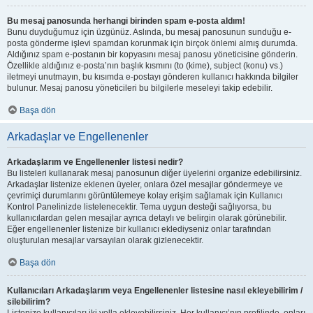
Bu mesaj panosunda herhangi birinden spam e-posta aldım!
Bunu duyduğumuz için üzgünüz. Aslında, bu mesaj panosunun sunduğu e-
posta gönderme işlevi spamdan korunmak için birçok önlemi almış durumda.
Aldığınız spam e-postanın bir kopyasını mesaj panosu yöneticisine gönderin.
Özellikle aldığınız e-posta’nın başlık kısmını (to (kime), subject (konu) vs.)
iletmeyi unutmayın, bu kısımda e-postayı gönderen kullanıcı hakkında bilgiler
bulunur. Mesaj panosu yöneticileri bu bilgilerle meseleyi takip edebilir.
Başa dön
Arkadaşlar ve Engellenenler
Arkadaşlarım ve Engellenenler listesi nedir?
Bu listeleri kullanarak mesaj panosunun diğer üyelerini organize edebilirsiniz.
Arkadaşlar listenize eklenen üyeler, onlara özel mesajlar göndermeye ve
çevrimiçi durumlarını görüntülemeye kolay erişim sağlamak için Kullanıcı
Kontrol Panelinizde listelenecektir. Tema uygun desteği sağlıyorsa, bu
kullanıcılardan gelen mesajlar ayrıca detaylı ve belirgin olarak görünebilir.
Eğer engellenenler listenize bir kullanıcı eklediyseniz onlar tarafından
oluşturulan mesajlar varsayılan olarak gizlenecektir.
Başa dön
Kullanıcıları Arkadaşlarım veya Engellenenler listesine nasıl ekleyebilirim /
silebilirim?