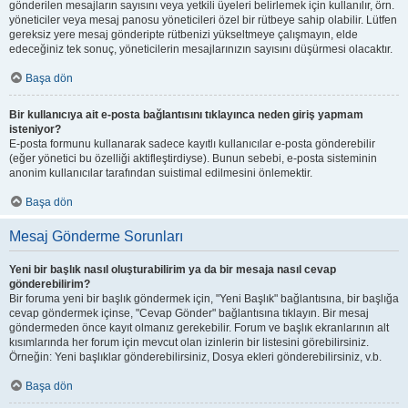
gönderilen mesajların sayısını veya yetkili üyeleri belirlemek için kullanılır, örn.
yöneticiler veya mesaj panosu yöneticileri özel bir rütbeye sahip olabilir. Lütfen
gereksiz yere mesaj gönderipte rütbenizi yükseltmeye çalışmayın, elde
edeceğiniz tek sonuç, yöneticilerin mesajlarınızın sayısını düşürmesi olacaktır.
Başa dön
Bir kullanıcıya ait e-posta bağlantısını tıklayınca neden giriş yapmam
isteniyor?
E-posta formunu kullanarak sadece kayıtlı kullanıcılar e-posta gönderebilir
(eğer yönetici bu özelliği aktifleştirdiyse). Bunun sebebi, e-posta sisteminin
anonim kullanıcılar tarafından suistimal edilmesini önlemektir.
Başa dön
Mesaj Gönderme Sorunları
Yeni bir başlık nasıl oluşturabilirim ya da bir mesaja nasıl cevap
gönderebilirim?
Bir foruma yeni bir başlık göndermek için, "Yeni Başlık" bağlantısına, bir başlığa
cevap göndermek içinse, "Cevap Gönder" bağlantısına tıklayın. Bir mesaj
göndermeden önce kayıt olmanız gerekebilir. Forum ve başlık ekranlarının alt
kısımlarında her forum için mevcut olan izinlerin bir listesini görebilirsiniz.
Örneğin: Yeni başlıklar gönderebilirsiniz, Dosya ekleri gönderebilirsiniz, v.b.
Başa dön