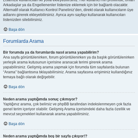
Listenize kullanıcıları iki yolla ekleyebilirsiniz. Her kullanıcı’nın profilinde, onları
Arkadaşlar ya da Engellenenler listenize eklemek için bir bağlantı olacaktır.
Alternatif olarak Kullanıcı Kontrol Paneliniz’den, direkt olarak kullanıcıların üye
adlarını girerek ekleyebilirsiniz. Ayrıca aynı sayfayı kullanarak kullanıcıları
listenizden silebilirsiniz.
Başa dön
Forumlarda Arama
Bir forumda ya da forumlarda nasıl arama yapabilirim?
Ana sayfa görüntülenirken, forum görüntülenirken ya da başlık görüntülenirken
yerleşik arama kutusunun içerisine aranacak terimi girerek arama
yapabilirsiniz. Gelişmiş arama yapmak için forumda tüm sayfalarda bulunan
“Arama” bağlantısına tıklayabilirsiniz. Arama sayfasına erişiminiz kullandığınız
temaya bağlı olarak değişebilir.
Başa dön
Neden arama yaptığımda sonuç çıkmıyor?
Yaptığınız arama, çok belirsiz ve phpBB tarafından indekslenmeyen çok fazla
genel terim içeriyor olabilir. Gelişmiş Arama içerisindeki daha fazla özellik ve
mevcut seçenekleri kullanarak arama yapabilirsiniz.
Başa dön
Neden arama yaptığımda boş bir sayfa çıkıyor!?