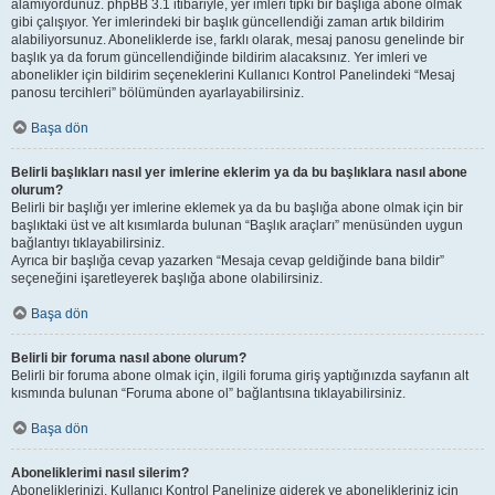
alamıyordunuz. phpBB 3.1 itibariyle, yer imleri tıpkı bir başlığa abone olmak
gibi çalışıyor. Yer imlerindeki bir başlık güncellendiği zaman artık bildirim
alabiliyorsunuz. Aboneliklerde ise, farklı olarak, mesaj panosu genelinde bir
başlık ya da forum güncellendiğinde bildirim alacaksınız. Yer imleri ve
abonelikler için bildirim seçeneklerini Kullanıcı Kontrol Panelindeki “Mesaj
panosu tercihleri” bölümünden ayarlayabilirsiniz.
Başa dön
Belirli başlıkları nasıl yer imlerine eklerim ya da bu başlıklara nasıl abone
olurum?
Belirli bir başlığı yer imlerine eklemek ya da bu başlığa abone olmak için bir
başlıktaki üst ve alt kısımlarda bulunan “Başlık araçları” menüsünden uygun
bağlantıyı tıklayabilirsiniz.
Ayrıca bir başlığa cevap yazarken “Mesaja cevap geldiğinde bana bildir”
seçeneğini işaretleyerek başlığa abone olabilirsiniz.
Başa dön
Belirli bir foruma nasıl abone olurum?
Belirli bir foruma abone olmak için, ilgili foruma giriş yaptığınızda sayfanın alt
kısmında bulunan “Foruma abone ol” bağlantısına tıklayabilirsiniz.
Başa dön
Aboneliklerimi nasıl silerim?
Aboneliklerinizi, Kullanıcı Kontrol Panelinize giderek ve abonelikleriniz için