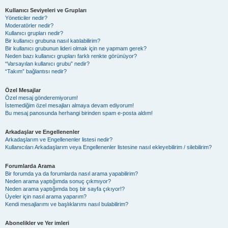
Kullanıcı Seviyeleri ve Grupları
Yöneticiler nedir?
Moderatörler nedir?
Kullanıcı grupları nedir?
Bir kullanıcı grubuna nasıl katılabilirim?
Bir kullanıcı grubunun lideri olmak için ne yapmam gerek?
Neden bazı kullanıcı grupları farklı renkte görünüyor?
“Varsayılan kullanıcı grubu” nedir?
“Takım” bağlantısı nedir?
Özel Mesajlar
Özel mesaj gönderemiyorum!
İstemediğim özel mesajları almaya devam ediyorum!
Bu mesaj panosunda herhangi birinden spam e-posta aldım!
Arkadaşlar ve Engellenenler
Arkadaşlarım ve Engellenenler listesi nedir?
Kullanıcıları Arkadaşlarım veya Engellenenler listesine nasıl ekleyebilirim / silebilirim?
Forumlarda Arama
Bir forumda ya da forumlarda nasıl arama yapabilirim?
Neden arama yaptığımda sonuç çıkmıyor?
Neden arama yaptığımda boş bir sayfa çıkıyor!?
Üyeler için nasıl arama yaparım?
Kendi mesajlarımı ve başlıklarımı nasıl bulabilirim?
Abonelikler ve Yer imleri