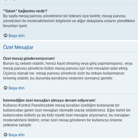
“Takım” bağlantısı nedir?
Bu sayfa mesaj panosu yönetiminin bir listesini size belirtir, mesaj panosu
yöneticileri ile moderatörlerinin bilgilerini ve diğer detaylarla onların yönettikleri
forumları içerir.
Başa dön
Özel Mesajlar
Özel mesaj gönderemiyorum!
Bunun üç sebebi olabilir; henüz kayıt olmamış veya giriş yapmamışsınız, veya
mesaj panosu yöneticisi bütün mesaj panosu için özel mesajları iptal etmiş.
Üçüncü olanak ise: mesaj panosu yöneticisi sizin bu imkanı kullanmanızı
önlemiş olabilir, bu durumda kendisine nedenini sormanız gerekir.
Başa dön
İstemediğim özel mesajları almaya devam ediyorum!
Kullanıcı Kontrol Panelinizdeki mesaj kuralları özelliğini kullanarak bir
kullanıcıdan gelen özel mesajları otomatik olarak silebilirsiniz. Eğer belirli bir
kullanıcıdan küfürlü ya da kötü niyetli özel mesajlar alıyorsanız, bu mesajları
moderatörlere bildirin; onlar özel mesaj gönderen bir kullanıcıyı önleme
yetkisine sahiptir.
Başa dön