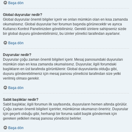
Başa dön
Global duyurular nedir?
Global duyurular önemli bilgiler içerir ve onları mümkün olan en kısa zamanda
okumalısınız. Global duyurular her forumun başında görünecektir ve ayrıca
Kullanıcı Kontrol Panelinizden görebilirsiniz. Gerekli izinlere sahipseniz sizde
bir global duyuru gönderebilirsiniz, bu izinler yönetici tarafından ayarlanır.
Başa dön
Duyurular nedir?
Duyurular çoğu zaman önemli bilgileri içerir. Mesaj panosundaki duyuruları
mümkün olan en kısa zamanda okumalısınız. Duyurular, ilgili forumdaki
başlıkların en üst tarafında görüntülenir. Global duyurularda olduğu gibi,
duyuru gönderebilmeniz için mesaj panosu yöneticisi tarafından size yetki
verilmiş olması gerekir.
Başa dön
Sabit başlıklar nedir?
Sabit başlıklar, ilgili forumun ilk sayfasında, duyuruların hemen altında görülür.
Çoğu zaman önemli bilgileri içerirler, mümkünse okumanızı öneririz. Duyurular
için geçerli olduğu gibi, herhangi bir foruma sabit başlık göndermek için
gereken yetkileri mesaj panosu yöneticisi belirler.
Başa dön