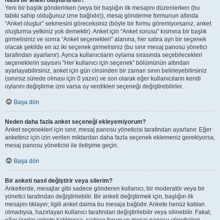
Nasıl bir anket oluştururum?
Yeni bir başlık gönderirken (veya bir başlığın ilk mesajını düzenlerken (bu
tabiki sahip olduğunuz izne bağlıdır)), mesaj gönderme formunun altında
“Anket oluştur” sekmesini göreceksiniz (böyle bir formu göremiyorsanız, anket
oluşturma yetkiniz yok demektir). Anket için “Anket sorusu” kısmına bir başlık
girmelisiniz ve sonra “Anket seçenekleri” alanına, her satıra ayrı bir seçenek
olacak şekilde en az iki seçenek girmelisiniz (bu sınır mesaj panosu yönetici
tarafından ayarlanır). Ayrıca kullanıcıların oylama sırasında seçebilecekleri
seçeneklerin sayısını “Her kullanıcı için seçenek” bölümünün altından
ayarlayabilirsiniz, anket için gün cinsinden bir zaman sınırı belirleyebilirsiniz
(sınırsız sürede olması için 0 yazın) ve son olarak eğer kullanıcıların kendi
oylarını değiştirme izni varsa oy verdikleri seçeneği değiştirebilirler.
Başa dön
Neden daha fazla anket seçeneği ekleyemiyorum?
Anket seçenekleri için sınır, mesaj panosu yöneticisi tarafından ayarlanır. Eğer
anketiniz için izin verilen miktardan daha fazla seçenek eklemeniz gerekiyorsa,
mesaj panosu yöneticisi ile iletişime geçin.
Başa dön
Bir anketi nasıl değiştirir veya silerim?
Anketlerde, mesajlar gibi sadece gönderen kullanıcı, bir moderatör veya bir
yönetici tarafından değiştirilebilir. Bir anketi değiştirmek için, başlığın ilk
mesajını tıklayın; ilgili anket daima bu mesaja bağlıdır. Ankete henüz katılan
olmadıysa, hazırlayan kullanıcı tarafından değiştirilebilir veya silinebilir. Fakat,