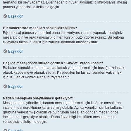
herhangi bir şey yapamaz. Eğer neden bir uyarı aldığınızı bilmiyorsanız, mesaj
panosu yöneticisi ile iletişime geçin.
Başa dön
Bir moderatöre mesajları nasıl bildirebilirim?
Eğer mesaj panosu yöneticimi buna izin veriyorsa, bildiri yapmak istediğiniz
mesaja gidin ve orada mesaj bildirileri için bir buton göreceksiniz. Bu butona
tıklayarak mesaj bildirisi için zorunlu adımlara ulaşacaksınız.
Başa dön
Başlığa mesaj gönderilirken görülen “Kaydet” butonu nedir?
Bu buton sonraki bir tarihte tamamlamak ve göndermek için başlığınızı taslak
olarak kaydetmeye olanak sağlar. Kaydedilen bir taslağı yeniden yüklemek
için, Kullanıcı Kontrol Panelini ziyaret edin.
Başa dön
Neden mesajımın onaylanması gerekiyor?
Mesaj panosu yöneticisi, foruma mesaj göndermek için ilk önce mesajların
incelenmesi gerektiğine karar vermiş olabilir. Ayrıca yönetici, sizi bir kullanıcı
grubuna yerleştirmiş olabilir ve bu grubun mesajları gönderilmeden önce
incelenmesi gerekiyor olabilir. Daha fazla bilgi için lütfen mesaj panosu
yöneticisiyle iletişime geçin.