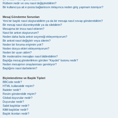
Rütbem nedir ve onu nasıl değiştirebilirim?
Bir kullanıcıya ait e-posta bağlantısını tıklayınca neden giriş yapmam isteniyor?
Mesaj Gönderme Sorunları
Yeni bir başlık nasıl oluşturabilirim ya da bir mesaja nasıl cevap gönderebilirim?
Bir mesajı nasıl düzenleyebilir ya da silebilirim?
Mesajıma bir imza nasıl eklerim?
Nasıl bir anket oluştururum?
Neden daha fazla anket seçeneği ekleyemiyorum?
Bir anketi nasıl değiştirir veya silerim?
Neden bir foruma erişimim yok?
Neden dosya ekleri ekleyemiyorum?
Neden bir uyarı aldım?
Bir moderatöre mesajları nasıl bildirebilirim?
Başlığa mesaj gönderilirken görülen “Kaydet” butonu nedir?
Neden mesajımın onaylanması gerekiyor?
Başlığımı nasıl darbelerim?
Biçimlendirme ve Başlık Tipleri
BBCode nedir?
HTML kullanabilir miyim?
İfadeler nedir?
Resim gönderebilir miyim?
Global duyurular nedir?
Duyurular nedir?
Sabit başlıklar nedir?
Kilitli başlıklar nedir?
Başlık ikonları nedir?