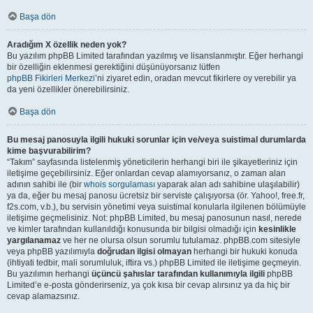
Başa dön
Aradığım X özellik neden yok?
Bu yazılım phpBB Limited tarafından yazılmış ve lisanslanmıştır. Eğer herhangi
bir özelliğin eklenmesi gerektiğini düşünüyorsanız lütfen
phpBB Fikirleri Merkezi
’ni ziyaret edin, oradan mevcut fikirlere oy verebilir ya
da yeni özellikler önerebilirsiniz.
Başa dön
Bu mesaj panosuyla ilgili hukuki sorunlar için ve/veya suistimal durumlarda
kime başvurabilirim?
“Takım” sayfasında listelenmiş yöneticilerin herhangi biri ile şikayetleriniz için
iletişime geçebilirsiniz. Eğer onlardan cevap alamıyorsanız, o zaman alan
adının sahibi ile (bir
whois sorgulaması
yaparak alan adı sahibine ulaşılabilir)
ya da, eğer bu mesaj panosu ücretsiz bir serviste çalışıyorsa (ör. Yahoo!, free.fr,
f2s.com, v.b.), bu servisin yönetimi veya suistimal konularla ilgilenen bölümüyle
iletişime geçmelisiniz. Not: phpBB Limited, bu mesaj panosunun nasıl, nerede
ve kimler tarafından kullanıldığı konusunda bir bilgisi olmadığı için
kesinlikle
yargılanamaz
ve her ne olursa olsun sorumlu tutulamaz. phpBB.com sitesiyle
veya phpBB yazılımıyla
doğrudan ilgisi olmayan
herhangi bir hukuki konuda
(ihtiyati tedbir, mali sorumluluk, iftira vs.) phpBB Limited ile iletişime geçmeyin.
Bu yazılımın herhangi
üçüncü şahıslar tarafından kullanımıyla ilgili
phpBB
Limited’e e-posta gönderirseniz, ya çok kısa bir cevap alırsınız ya da hiç bir
cevap alamazsınız.