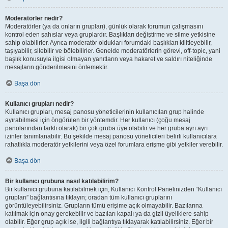
Moderatörler nedir?
Moderatörler (ya da onların grupları), günlük olarak forumun çalışmasını
kontrol eden şahıslar veya gruplardır. Başlıkları değiştirme ve silme yetkisine
sahip olabilirler. Ayrıca moderatör oldukları forumdaki başlıkları kilitleyebilir,
taşıyabilir, silebilir ve bölebilirler. Genelde moderatörlerin görevi, off-topic, yani
başlık konusuyla ilgisi olmayan yanıtların veya hakaret ve saldırı niteliğinde
mesajların gönderilmesini önlemektir.
Başa dön
Kullanıcı grupları nedir?
Kullanıcı grupları, mesaj panosu yöneticilerinin kullanıcıları grup halinde
ayırabilmesi için öngörülen bir yöntemdir. Her kullanıcı (çoğu mesaj
panolarından farklı olarak) bir çok gruba üye olabilir ve her gruba ayrı ayrı
izinler tanımlanabilir. Bu şekilde mesaj panosu yöneticileri belirli kullanıcılara
rahatlıkla moderatör yetkilerini veya özel forumlara erişme gibi yetkiler verebilir.
Başa dön
Bir kullanıcı grubuna nasıl katılabilirim?
Bir kullanıcı grubuna katılabilmek için, Kullanıcı Kontrol Panelinizden “Kullanıcı
grupları” bağlantısına tıklayın; oradan tüm kullanıcı gruplarını
görüntüleyebilirsiniz. Grupların tümü erişime açık olmayabilir. Bazılarına
katılmak için onay gerekebilir ve bazıları kapalı ya da gizli üyeliklere sahip
olabilir. Eğer grup açık ise, ilgili bağlantıya tıklayarak katılabilirsiniz. Eğer bir