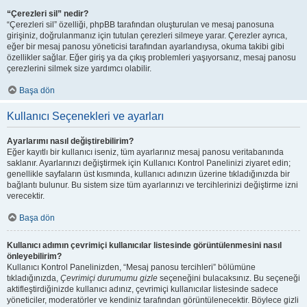
“Çerezleri sil” nedir?
“Çerezleri sil” özelliği, phpBB tarafından oluşturulan ve mesaj panosuna
girişiniz, doğrulanmanız için tutulan çerezleri silmeye yarar. Çerezler ayrıca,
eğer bir mesaj panosu yöneticisi tarafından ayarlandıysa, okuma takibi gibi
özellikler sağlar. Eğer giriş ya da çıkış problemleri yaşıyorsanız, mesaj panosu
çerezlerini silmek size yardımcı olabilir.
Başa dön
Kullanıcı Seçenekleri ve ayarları
Ayarlarımı nasıl değiştirebilirim?
Eğer kayıtlı bir kullanıcı iseniz, tüm ayarlarınız mesaj panosu veritabanında
saklanır. Ayarlarınızı değiştirmek için Kullanıcı Kontrol Panelinizi ziyaret edin;
genellikle sayfaların üst kısmında, kullanıcı adınızın üzerine tıkladığınızda bir
bağlantı bulunur. Bu sistem size tüm ayarlarınızı ve tercihlerinizi değiştirme izni
verecektir.
Başa dön
Kullanıcı adımın çevrimiçi kullanıcılar listesinde görüntülenmesini nasıl
önleyebilirim?
Kullanıcı Kontrol Panelinizden, “Mesaj panosu tercihleri” bölümüne
tıkladığınızda,
Çevrimiçi durumumu gizle
seçeneğini bulacaksınız. Bu seçeneği
aktifleştirdiğinizde kullanıcı adınız, çevrimiçi kullanıcılar listesinde sadece
yöneticiler, moderatörler ve kendiniz tarafından görüntülenecektir. Böylece gizli