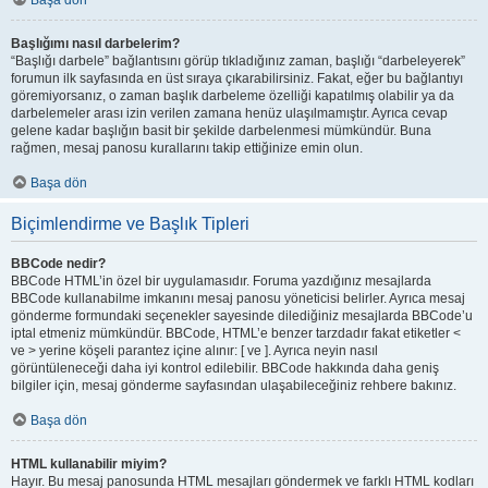
Başa dön
Başlığımı nasıl darbelerim?
“Başlığı darbele” bağlantısını görüp tıkladığınız zaman, başlığı “darbeleyerek”
forumun ilk sayfasında en üst sıraya çıkarabilirsiniz. Fakat, eğer bu bağlantıyı
göremiyorsanız, o zaman başlık darbeleme özelliği kapatılmış olabilir ya da
darbelemeler arası izin verilen zamana henüz ulaşılmamıştır. Ayrıca cevap
gelene kadar başlığın basit bir şekilde darbelenmesi mümkündür. Buna
rağmen, mesaj panosu kurallarını takip ettiğinize emin olun.
Başa dön
Biçimlendirme ve Başlık Tipleri
BBCode nedir?
BBCode HTML’in özel bir uygulamasıdır. Foruma yazdığınız mesajlarda
BBCode kullanabilme imkanını mesaj panosu yöneticisi belirler. Ayrıca mesaj
gönderme formundaki seçenekler sayesinde dilediğiniz mesajlarda BBCode’u
iptal etmeniz mümkündür. BBCode, HTML’e benzer tarzdadır fakat etiketler <
ve > yerine köşeli parantez içine alınır: [ ve ]. Ayrıca neyin nasıl
görüntüleneceği daha iyi kontrol edilebilir. BBCode hakkında daha geniş
bilgiler için, mesaj gönderme sayfasından ulaşabileceğiniz rehbere bakınız.
Başa dön
HTML kullanabilir miyim?
Hayır. Bu mesaj panosunda HTML mesajları göndermek ve farklı HTML kodları