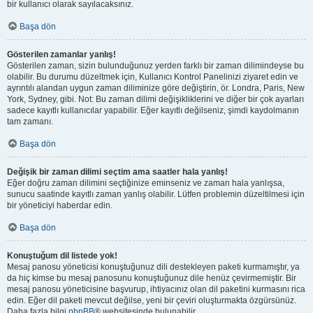
bir kullanıcı olarak sayılacaksınız.
Başa dön
Gösterilen zamanlar yanlış!
Gösterilen zaman, sizin bulunduğunuz yerden farklı bir zaman dilimindeyse bu
olabilir. Bu durumu düzeltmek için, Kullanıcı Kontrol Panelinizi ziyaret edin ve
ayrıntılı alandan uygun zaman diliminize göre değiştirin, ör. Londra, Paris, New
York, Sydney, gibi. Not: Bu zaman dilimi değişikliklerini ve diğer bir çok ayarları
sadece kayıtlı kullanıcılar yapabilir. Eğer kayıtlı değilseniz, şimdi kaydolmanın
tam zamanı.
Başa dön
Değişik bir zaman dilimi seçtim ama saatler hala yanlış!
Eğer doğru zaman dilimini seçtiğinize eminseniz ve zaman hala yanlışsa,
sunucu saatinde kayıtlı zaman yanlış olabilir. Lütfen problemin düzeltilmesi için
bir yöneticiyi haberdar edin.
Başa dön
Konuştuğum dil listede yok!
Mesaj panosu yöneticisi konuştuğunuz dili destekleyen paketi kurmamıştır, ya
da hiç kimse bu mesaj panosunu konuştuğunuz dile henüz çevirmemiştir. Bir
mesaj panosu yöneticisine başvurup, ihtiyacınız olan dil paketini kurmasını rica
edin. Eğer dil paketi mevcut değilse, yeni bir çeviri oluşturmakta özgürsünüz.
Daha fazla bilgi
phpBB
® websitesinde bulunabilir.