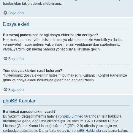
bağlantıları takip ederek silebilirsiniz.
Başa dön
Dosya ekleri
Bu mesaj panosunda hangi dosya eklerine izin veriliyor?
Her mesaj panosu yöneticisi bazı dosya eki tiplerine izin verebilir ya da izin
vermeyebilir. Eğer nelerin yüklenmesine izin verildiğine dair şüpheleriniz
varsa, yardım için mesaj panosu yöneticisiyle iletişime geçin.
Başa dön
Tüm dosya eklerimi nasıl bulurum?
Yüklediğiniz dosya eklerinin listesini bulmak için, Kullanıcı Kontrol Panelinize
gidin ve dosya ekleri bölümüne giden bağlantıları izleyin.
Başa dön
phpBB Konuları
Bu mesaj panosunu kim yazdı?
Bu yazılım (değiştirilmemiş haliyle)
phpBB Limited
tarafından telif hakkıyla
üretilmiş ve genel dağıtıma çıkarılmıştır. Bu yazılım, GNU General Public
License (Genel Kamu Lisansı), sürüm 2 (GPL-2.0) altında yapılmıştır ve
serbestçe dağıtılabilir. Daha fazla detay için
phpBB Hakkında
sayfasına bakın.