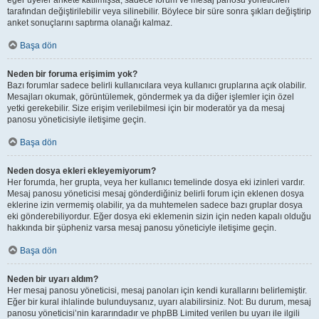
eğer üyeler ankete katılmışsa, sadece forum ve mesaj panosu yöneticileri
tarafından değiştirilebilir veya silinebilir. Böylece bir süre sonra şıkları değiştirip
anket sonuçlarını saptırma olanağı kalmaz.
Başa dön
Neden bir foruma erişimim yok?
Bazı forumlar sadece belirli kullanıcılara veya kullanıcı gruplarına açık olabilir.
Mesajları okumak, görüntülemek, göndermek ya da diğer işlemler için özel
yetki gerekebilir. Size erişim verilebilmesi için bir moderatör ya da mesaj
panosu yöneticisiyle iletişime geçin.
Başa dön
Neden dosya ekleri ekleyemiyorum?
Her forumda, her grupta, veya her kullanıcı temelinde dosya eki izinleri vardır.
Mesaj panosu yöneticisi mesaj gönderdiğiniz belirli forum için eklenen dosya
eklerine izin vermemiş olabilir, ya da muhtemelen sadece bazı gruplar dosya
eki gönderebiliyordur. Eğer dosya eki eklemenin sizin için neden kapalı olduğu
hakkında bir şüpheniz varsa mesaj panosu yöneticiyle iletişime geçin.
Başa dön
Neden bir uyarı aldım?
Her mesaj panosu yöneticisi, mesaj panoları için kendi kurallarını belirlemiştir.
Eğer bir kural ihlalinde bulunduysanız, uyarı alabilirsiniz. Not: Bu durum, mesaj
panosu yöneticisi’nin kararındadır ve phpBB Limited verilen bu uyarı ile ilgili