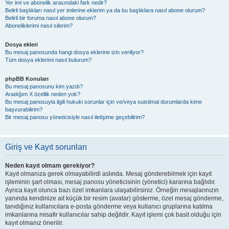
Yer imi ve abonelik arasındaki fark nedir?
Belirli başlıkları nasıl yer imlerine eklerim ya da bu başlıklara nasıl abone olurum?
Belirli bir foruma nasıl abone olurum?
Aboneliklerimi nasıl silerim?
Dosya ekleri
Bu mesaj panosunda hangi dosya eklerine izin veriliyor?
Tüm dosya eklerimi nasıl bulurum?
phpBB Konuları
Bu mesaj panosunu kim yazdı?
Aradığım X özellik neden yok?
Bu mesaj panosuyla ilgili hukuki sorunlar için ve/veya suistimal durumlarda kime
başvurabilirim?
Bir mesaj panosu yöneticisiyle nasıl iletişime geçebilirim?
Giriş ve Kayıt sorunları
Neden kayıt olmam gerekiyor?
Kayıt olmanıza gerek olmayabilirdi aslında. Mesaj gönderebilmek için kayıt
işleminin şart olması, mesaj panosu yöneticisinin (yönetici) kararına bağlıdır.
Ayrıca kayıt olunca bazı özel imkanlara ulaşabilirsiniz. Örneğin mesajlarınızın
yanında kendinize ait küçük bir resim (avatar) gösterme, özel mesaj gönderme,
tanıdığınız kullanıcılara e-posta gönderme veya kullanıcı gruplarına katılma
imkanlarına misafir kullanıcılar sahip değildir. Kayıt işlemi çok basit olduğu için
kayıt olmanız önerilir.