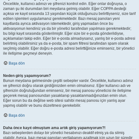
Öncelikle, kullanıcı adınızı ve şifrenizi kontrol edin. Eğer onlar doğruysa, o
zaman şu iki durumdan biri meydana gelmiş olabilir. Eğer COPPA desteği
açıksa ve kayıt sırasında 13 yaşından küçük olduğunuzu belirttiyseniz, size tarif
edilen işlemleri uygulamanız gerekmektedir. Bazı mesaj panoları yeni
kayıtlarda ayrıca aktivasyon istemektedir, giriş yapmadan önce bu
aktivasyonun kendiniz ya da bir yönetici tarafından yapılması gerekmektedir;
bu bilgi kayıt sırasında gösterilmiştir. Eğer size bir e-posta gönderildiyse,
açıklamaları takip edin. Eğer bir e-posta almadıysanız, yanlış bir e-posta adresi
belirtmiş olabilirsiniz ya da e-posta, bir spam filtresi tarafından spam olarak
seçilmiş olabilir. Eğer doğru e-posta adresi belirttiğinize eminseniz, bir yönetici
ile iletişime geçmeyi deneyin.
Başa dön
Neden giriş yapamıyorum?
Bunun meydana gelmesinde çeşitli sebepler vardır. Öncelikle, kullanıcı adınız
ve şifrenizi doğru olarak girdiğinizden emin olmalısınız. Eğer kullanıcı adı ve
şifrenizin doğruluğundan eminseniz, bir mesaj panosu yöneticisi ile iletişime
geçerek mesaj panosundan yasaklanıp yasaklanmadığınızdan emin olun.
Eğer sorun bu da değilse web sitesi sahibi mesaj panosu için yanlış ayar
yapmış olabilir ve bunu düzeltmesi gerekebilir.
Başa dön
Daha önce kayıt olmuştum ama artık giriş yapamıyorum?!
Bazı sebeplerden dolayı bir yönetici hesabınızı deaktif etmiş ya da silmiş
olabilir. Ayrıca, bazı mesaj panoları veritabanını azaltmak için uzun bir süredir