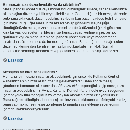
Bir mesajı nasıl düzenleyebilir ya da silebilirim?
Mesaj panosu yöneticisi veya moderatör olmadığınız sürece, sadece kendinize
ait mesajları düzenleyebilir veya silebilirsiniz. Gönderdiğiniz bir mesajı düzenle
butonuna tıklayarak düzenleyebilirsiniz (bu imkan bazen sadece belirli bir süre
için mevcuttur). Eğer mesajınıza birileri cevap göndermişse, başlığa
döndüğünüzde mesajınızın altında metni kaç defa düzenlediğinizi gösteren
kısa bir yazı göreceksiniz. Mesajınıza henüz cevap verilmemişse, bu not
görülmez. Ayrıca mesajınız mesaj panosu yöneticileri veya moderatörler
tarafından düzenlenince de bu metin görünmez. Buna rağmen mesajı neden
düzenlediklerine dair kendilerine has bir not bırakabilirler. Not: Normal
kullanıcılar herhangi birinden cevap geldikten sonra bir mesajı silemezler.
Başa dön
Mesajıma bir imza nasıl eklerim?
Herhangi bir mesaja imzanızı ekleyebilmek için öncelikle Kullanıcı Kontrol
Panelinizden bir imza oluşturmanız gerekmektedir. Daha sonra mesaj
gönderme formunun alt kısmındaki
Bir imza ekle
seçeneğini seçip mesajınıza
imzanızı ekleyebilirsiniz. Ayrıca Kullanıcı Kontrol Panelindeki uygun seçeneği
işaretleyerek tüm mesajlarınıza varsayılan olarak bir imza ekleyebilirsiniz.
Buna rağmen dilediğiniz her mesaj için imzanızın eklenmesini önleyebilirsiniz,
bunu yapmak içinse mesaj gönderme formunda imza ekleme seçeneğinin
işaretini kaldırmanız yeterlidir.
Başa dön