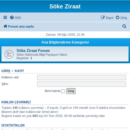
Söke Ziraat
SSS
Kayıt
Giriş
A
Forum ana sayfa
r
Zaman: 08 Ağu 2026, 22:36
a
Ana Bilgilendirme Kategorisi
Söke Ziraat Forum
Söke Hakkında Bilgi Paylaşım Sitesi
Başlıklar:
1
GIRIŞ
•
KAYIT
Kullanıcı adı:
Şifre:
Beni hatırla
KIMLER ÇEVRIMIÇI
Toplam
145
kullanıcı çevrimiçi :: 0 kayıtlı, 0 gizli ve 145 misafir (son 5 dakika öncesinden
itibaren aktif olan kullanıcılar temel alınır)
Bugüne kadar en çok
683
kişi 04 Tem 2026, 00:46 tarihinde çevrimiçi oldu
İSTATISTIKLER