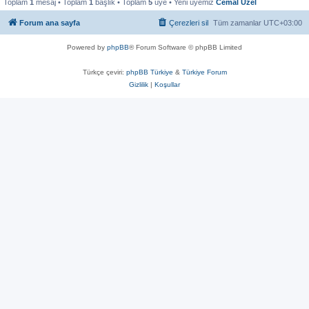
Toplam
1
mesaj • Toplam
1
başlık • Toplam
5
üye • Yeni üyemiz
Cemal Uzel
Forum ana sayfa
Çerezleri sil
Tüm zamanlar
UTC+03:00
Powered by
phpBB
® Forum Software © phpBB Limited
Türkçe çeviri:
phpBB Türkiye
&
Türkiye Forum
Gizlilik
|
Koşullar