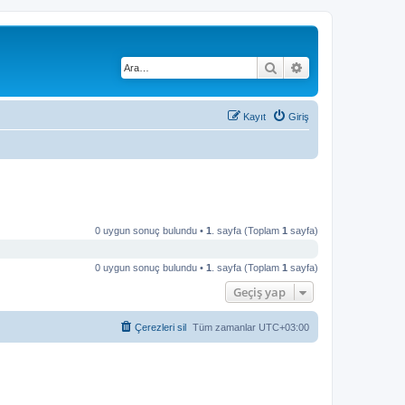
Ara
Gelişmiş arama
Kayıt
Giriş
0 uygun sonuç bulundu •
1
. sayfa (Toplam
1
sayfa)
0 uygun sonuç bulundu •
1
. sayfa (Toplam
1
sayfa)
Geçiş yap
Çerezleri sil
Tüm zamanlar
UTC+03:00