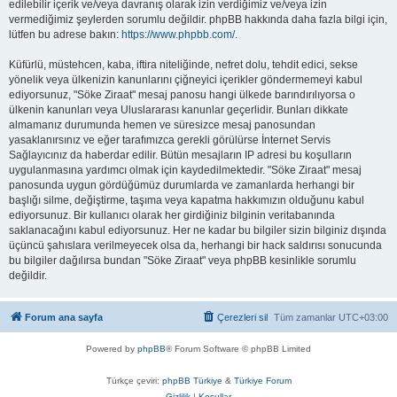
edilebilir içerik ve/veya davranış olarak izin verdiğimiz ve/veya izin
vermediğimiz şeylerden sorumlu değildir. phpBB hakkında daha fazla bilgi için,
lütfen bu adrese bakın:
https://www.phpbb.com/
.
Küfürlü, müstehcen, kaba, iftira niteliğinde, nefret dolu, tehdit edici, sekse
yönelik veya ülkenizin kanunlarını çiğneyici içerikler göndermemeyi kabul
ediyorsunuz, "Söke Ziraat" mesaj panosu hangi ülkede barındırılıyorsa o
ülkenin kanunları veya Uluslararası kanunlar geçerlidir. Bunları dikkate
almamanız durumunda hemen ve süresizce mesaj panosundan
yasaklanırsınız ve eğer tarafımızca gerekli görülürse İnternet Servis
Sağlayıcınız da haberdar edilir. Bütün mesajların IP adresi bu koşulların
uygulanmasına yardımcı olmak için kaydedilmektedir. "Söke Ziraat" mesaj
panosunda uygun gördüğümüz durumlarda ve zamanlarda herhangi bir
başlığı silme, değiştirme, taşıma veya kapatma hakkımızın olduğunu kabul
ediyorsunuz. Bir kullanıcı olarak her girdiğiniz bilginin veritabanında
saklanacağını kabul ediyorsunuz. Her ne kadar bu bilgiler sizin bilginiz dışında
üçüncü şahıslara verilmeyecek olsa da, herhangi bir hack saldırısı sonucunda
bu bilgiler dağılırsa bundan "Söke Ziraat" veya phpBB kesinlikle sorumlu
değildir.
Forum ana sayfa
Çerezleri sil
Tüm zamanlar
UTC+03:00
Powered by
phpBB
® Forum Software © phpBB Limited
Türkçe çeviri:
phpBB Türkiye
&
Türkiye Forum
Gizlilik
|
Koşullar