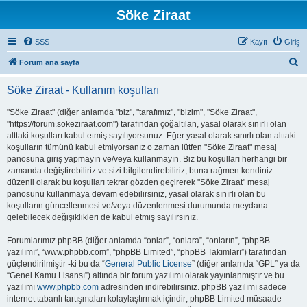
Söke Ziraat
SSS
Kayıt
Giriş
A
Forum ana sayfa
r
Söke Ziraat - Kullanım koşulları
a
"Söke Ziraat" (diğer anlamda "biz", "tarafımız", "bizim", "Söke Ziraat",
"https://forum.sokeziraat.com") tarafından çoğaltılan, yasal olarak sınırlı olan
alttaki koşulları kabul etmiş sayılıyorsunuz. Eğer yasal olarak sınırlı olan alttaki
koşulların tümünü kabul etmiyorsanız o zaman lütfen "Söke Ziraat" mesaj
panosuna giriş yapmayın ve/veya kullanmayın. Biz bu koşulları herhangi bir
zamanda değiştirebiliriz ve sizi bilgilendirebiliriz, buna rağmen kendiniz
düzenli olarak bu koşulları tekrar gözden geçirerek "Söke Ziraat" mesaj
panosunu kullanmaya devam edebilirsiniz, yasal olarak sınırlı olan bu
koşulların güncellenmesi ve/veya düzenlenmesi durumunda meydana
gelebilecek değişiklikleri de kabul etmiş sayılırsınız.
Forumlarımız phpBB (diğer anlamda “onlar”, “onlara”, “onların”, “phpBB
yazılımı”, “www.phpbb.com”, “phpBB Limited”, “phpBB Takımları”) tarafından
güçlendirilmiştir -ki bu da “
General Public License
” (diğer anlamda “GPL” ya da
“Genel Kamu Lisansı”) altında bir forum yazılımı olarak yayınlanmıştır ve bu
yazılımı
www.phpbb.com
adresinden indirebilirsiniz. phpBB yazılımı sadece
internet tabanlı tartışmaları kolaylaştırmak içindir; phpBB Limited müsaade