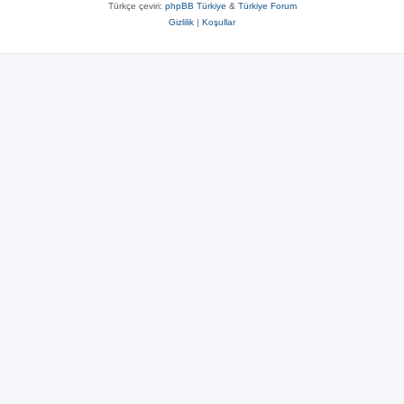
Türkçe çeviri:
phpBB Türkiye
&
Türkiye Forum
Gizlilik
|
Koşullar